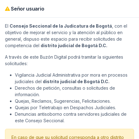
Señor usuario
El
Consejo Seccional de la Judicatura de Bogotá
, con el
objetivo de mejorar el servicio y la atención al público en
general, dispuso este espacio para recibir solicitudes de
competencia del
distrito judicial de Bogotá D.C.
BUZÓN DIGITAL
A través de este Buzón Digital podrá tramitar la siguientes
solicitudes:
Menú Principal
Vigilancia Judicial Administrativa por mora en procesos
judiciales del
distrito judicial de Bogotá D.C.
Derechos de petición, consultas o solicitudes de
información.
El
Consejo Seccional de la Judicatura de Bogotá
dispuso
Quejas, Reclamos, Sugerencias, Felicitaciones.
este espacio para recibir las solicitudes de Vigilancia Judicial
Administrativa, Peticiones, QRS-F, Quejas de Teletrabajo y
Quejas por Teletrabajo en Despachos Judiciales.
denuncias Antisoborno por parte de los usuarios o servidores
Denuncias antisoborno contra servidores judiciales de
judiciales. Siempre que estén relacionadas al
distrito judicial
este Consejo Seccional.
de Bogotá D.C.
y sean competencia de este Consejo
Seccional, con el objetivo de mejorar el servicio y la atención al
público en general.
En caso de que su solicitud corresponda a otro distrito