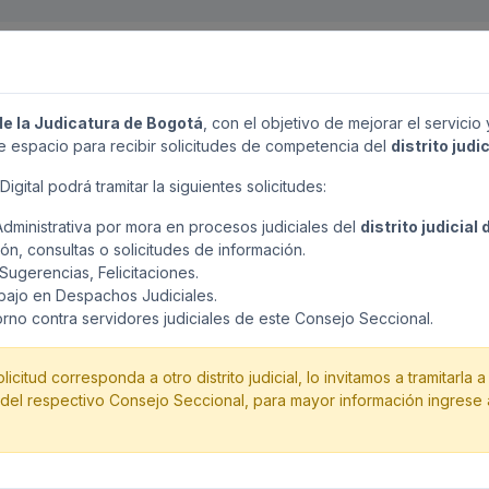
BUZÓN 
Menú Pr
e la Judicatura de Bogotá
, con el objetivo de mejorar el servicio 
e espacio para recibir solicitudes de competencia del
distrito judi
igital podrá tramitar la siguientes solicitudes:
de la Judicatura de Bogotá
dispuso este espacio para recibir las solicitud
 Administrativa por mora en procesos judiciales del
distrito judicial
a, Peticiones, QRS-F, Quejas de Teletrabajo y denuncias Antisoborno por part
n, consultas o solicitudes de información.
 Siempre que estén relacionadas al
distrito judicial de Bogotá D.C.
y sean c
Sugerencias, Felicitaciones.
el objetivo de mejorar el servicio y la atención al público en general.
bajo en Despachos Judiciales.
rno contra servidores judiciales de este Consejo Seccional.
iciones contenidas en la ley 1581 de 2012, como custodio responsable y/o 
ersonales, propenderá por la seguridad y confidencialidad de los datos se
y tratado en operaciones tales como la recolección, almacenamiento, uso, c
icitud corresponda a otro distrito judicial, lo invitamos a tramitarla a
 que se reciba de terceros a través de los diferentes canales de recolecció
del respectivo Consejo Seccional, para mayor información ingrese a
de solicitudes en este Buzón Digital está disponible en
horario laboral: lu
eptuando festivos. Fuera de este horario únicamente podrá
consultar el es