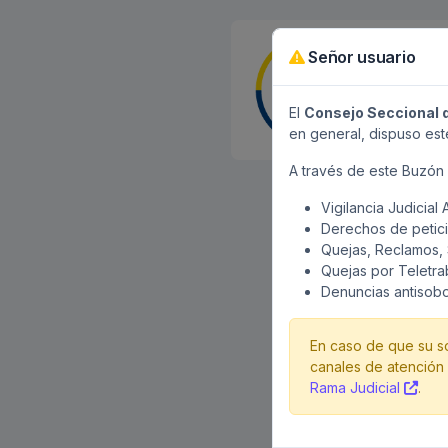
Señor usuario
El
Consejo Seccional d
en general, dispuso est
A través de este Buzón D
El
Consejo Seccional 
Vigilancia Judicial
Judicial Administrativ
Derechos de petició
servidores judiciales.
Quejas, Reclamos, 
Consejo Seccional, con 
Quejas por Teletra
Denuncias antisobo
Conforme a las dispos
tratamiento de datos p
que se hayan recogido 
En caso de que su sol
de aquella información
canales de atención 
Rama Judicial
.
El diligenciamiento 
a.m. a 5:00 p.m.
, exc