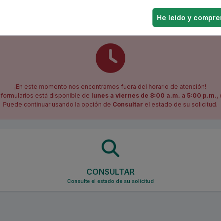
He leído y compre
¡En este momento nos encontramos fuera del horario de atención!
e formularios está disponible de
lunes a viernes de 8:00 a.m. a 5:00 p.m.
,
Puede continuar usando la opción de
Consultar
el estado de su solicitud.
CONSULTAR
Consulte el estado de su solicitud